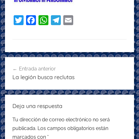
T
F
W
T
E
w
a
h
el
m
itt
c
at
e
ai
er
e
s
gr
l
b
A
a
Navegación
o
p
m
Entrada anterior
de
La legión busca reclutas
o
p
entradas
k
Deja una respuesta
Tu dirección de correo electrónico no será
publicada.
Los campos obligatorios están
marcados con
*