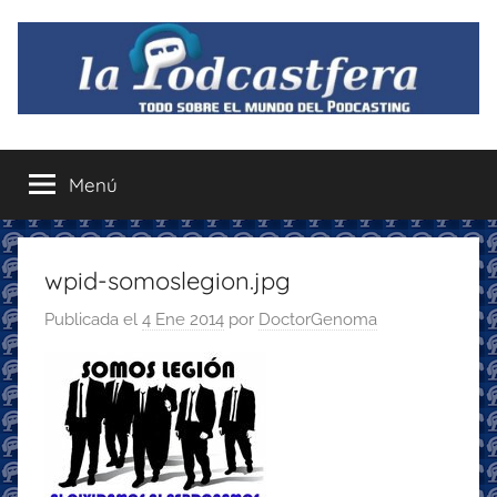
Saltar
al
contenido
La
Todo
sobre
Menú
Podcastfera
el
mundo
del
podcasting
wpid-somoslegion.jpg
con
Publicada el
4 Ene 2014
por
DoctorGenoma
recomendaciones
para
disfrutar
de
la
podcastfera