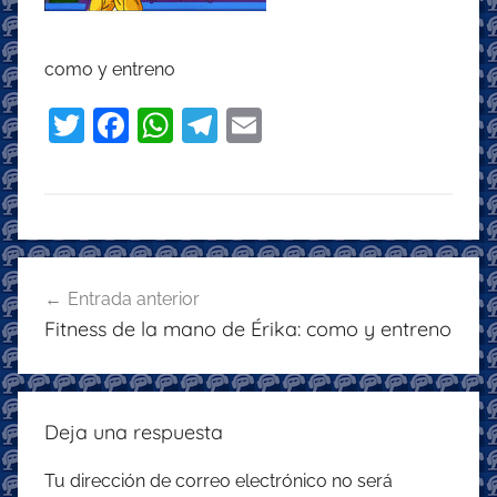
como y entreno
T
F
W
T
E
w
a
h
el
m
itt
c
at
e
ai
er
e
s
gr
l
b
A
a
Navegación
o
p
m
Entrada anterior
de
Fitness de la mano de Érika: como y entreno
o
p
entradas
k
Deja una respuesta
Tu dirección de correo electrónico no será