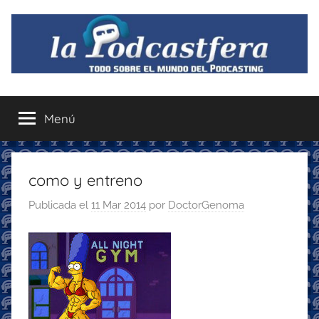
Saltar
al
contenido
La
Todo
sobre
Menú
Podcastfera
el
mundo
del
podcasting
como y entreno
con
Publicada el
11 Mar 2014
por
DoctorGenoma
recomendaciones
para
disfrutar
de
la
podcastfera