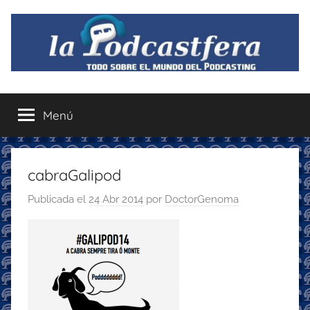
Saltar
al
contenido
La
Todo
sobre
Menú
Podcastfera
el
mundo
del
podcasting
cabraGalipod
con
Publicada el
24 Abr 2014
por
DoctorGenoma
recomendaciones
para
disfrutar
de
la
podcastfera