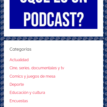
Categorías
Actualidad
Cine, series, documentales y tv
Comics y juegos de mesa
Deporte
Educación y cultura
Encuestas