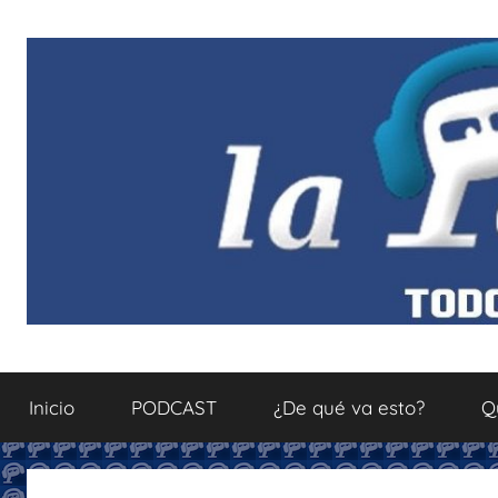
Saltar
al
contenido
La
Todo
sobre
Inicio
PODCAST
¿De qué va esto?
Q
el
Podcastfera
mundo
del
podcasting