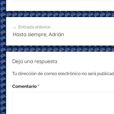
itt
c
at
e
ai
er
e
s
gr
l
b
A
a
Navegación
o
p
m
Entrada anterior
de
o
p
Hasta siempre, Adrián
entradas
k
Deja una respuesta
Tu dirección de correo electrónico no será publicad
Comentario
*