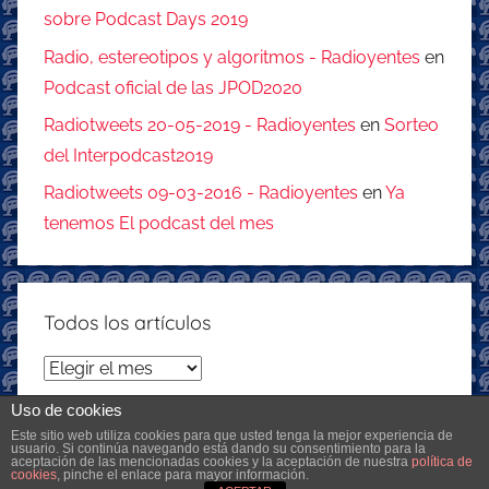
sobre Podcast Days 2019
Radio, estereotipos y algoritmos - Radioyentes
en
Podcast oficial de las JPOD2020
Radiotweets 20-05-2019 - Radioyentes
en
Sorteo
del Interpodcast2019
Radiotweets 09-03-2016 - Radioyentes
en
Ya
tenemos El podcast del mes
Todos los artículos
Todos
los
Uso de cookies
artículos
Este sitio web utiliza cookies para que usted tenga la mejor experiencia de
usuario. Si continúa navegando está dando su consentimiento para la
aceptación de las mencionadas cookies y la aceptación de nuestra
política de
Tema para WordPress: Donovan de ThemeZee.
cookies
, pinche el enlace para mayor información.