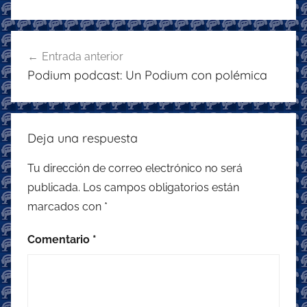
er
e
s
gr
l
b
A
a
Navegación
o
p
m
Entrada anterior
de
Podium podcast: Un Podium con polémica
o
p
entradas
k
Deja una respuesta
Tu dirección de correo electrónico no será
publicada.
Los campos obligatorios están
marcados con
*
Comentario
*