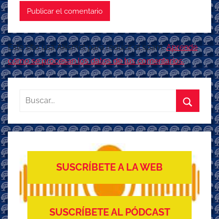
Este sitio usa Akismet para reducir el spam.
Aprende
cómo se procesan los datos de tus comentarios.
Buscar:
Buscar
SUSCRÍBETE A LA WEB
SUSCRÍBETE AL PÓDCAST