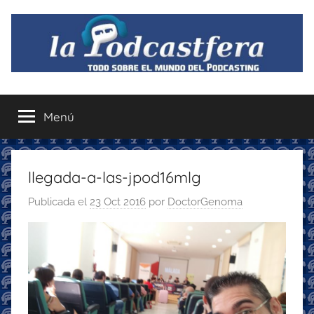
Saltar
al
contenido
La
Todo
sobre
Menú
Podcastfera
el
mundo
del
podcasting
llegada-a-las-jpod16mlg
con
Publicada el
23 Oct 2016
por
DoctorGenoma
recomendaciones
para
disfrutar
de
la
podcastfera