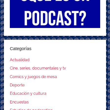
Categorías
Actualidad
Cine, series, documentales y tv
Comics y juegos de mesa
Deporte
Educación y cultura
Encuestas