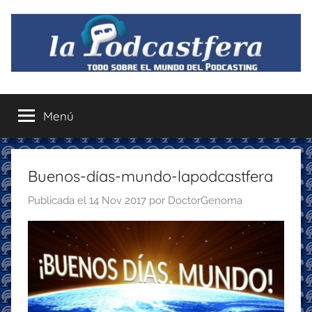
Saltar
al
contenido
La
Todo
sobre
Menú
Podcastfera
el
mundo
del
podcasting
Buenos-días-mundo-lapodcastfera
con
Publicada el
14 Nov 2017
por
DoctorGenoma
recomendaciones
para
disfrutar
de
la
podcastfera