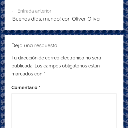
b
A
a
Navegación
o
p
m
Entrada anterior
de
¡Buenos días, mundo! con Oliver Oliva
o
p
entradas
k
Deja una respuesta
Tu dirección de correo electrónico no será
publicada.
Los campos obligatorios están
marcados con
*
Comentario
*