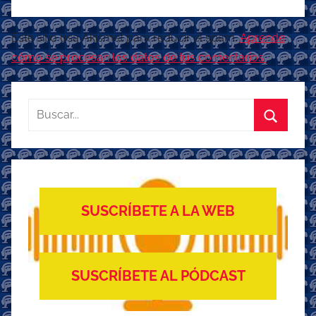
Este sitio usa Akismet para reducir el spam.
Aprende
cómo se procesan los datos de tus comentarios.
Buscar:
Buscar
SUSCRÍBETE A LA WEB
SUSCRÍBETE AL PÓDCAST