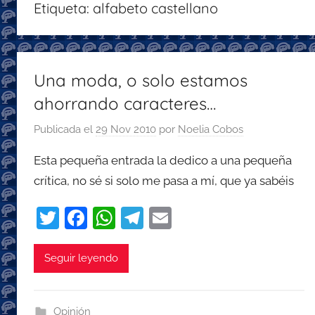
Etiqueta:
alfabeto castellano
con
recomendaciones
para
disfrutar
Una moda, o solo estamos
de
ahorrando caracteres…
la
podcastfera
Publicada el
29 Nov 2010
por
Noelia Cobos
Esta pequeña entrada la dedico a una pequeña
crítica, no sé si solo me pasa a mí, que ya sabéis
T
F
W
T
E
w
a
h
el
m
itt
c
at
e
ai
Seguir leyendo
er
e
s
gr
l
b
A
a
Opinión