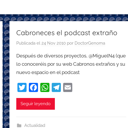
Cabroneces el podcast extraño
Publicada el
24 Nov 2010
por
DoctorGenoma
Después de diversos proyectos, @MiguelN4 (que
lo conoceréis por su web Cabronos extraños y su
nuevo espacio en el podcast
T
F
W
T
E
w
a
h
el
m
itt
c
at
e
ai
Seguir leyendo
er
e
s
gr
l
b
A
a
Actualidad