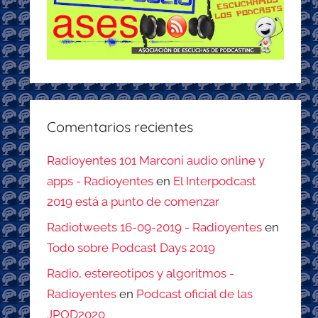
Comentarios recientes
Radioyentes 101 Marconi audio online y
apps - Radioyentes
en
El Interpodcast
2019 está a punto de comenzar
Radiotweets 16-09-2019 - Radioyentes
en
Todo sobre Podcast Days 2019
Radio, estereotipos y algoritmos -
Radioyentes
en
Podcast oficial de las
JPOD2020