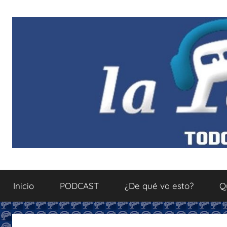
Saltar
al
contenido
La
Todo
sobre
Inicio
PODCAST
¿De qué va esto?
Q
el
Podcastfera
mundo
del
podcasting