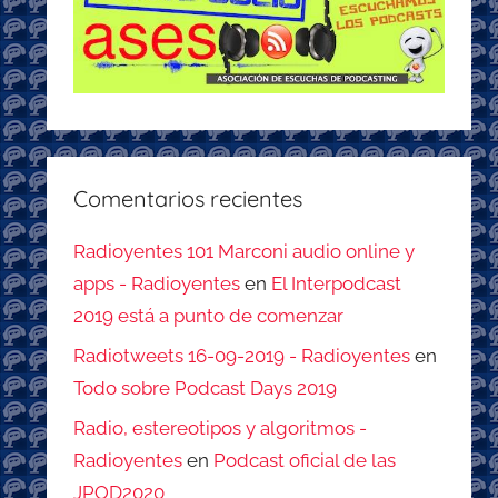
Comentarios recientes
Radioyentes 101 Marconi audio online y
apps - Radioyentes
en
El Interpodcast
2019 está a punto de comenzar
Radiotweets 16-09-2019 - Radioyentes
en
Todo sobre Podcast Days 2019
Radio, estereotipos y algoritmos -
Radioyentes
en
Podcast oficial de las
JPOD2020