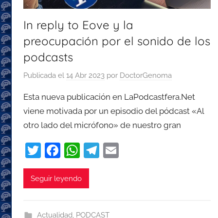
In reply to Eove y la
preocupación por el sonido de los
podcasts
Publicada el
14 Abr 2023
por
DoctorGenoma
Esta nueva publicación en LaPodcastfera.Net
viene motivada por un episodio del pódcast «Al
otro lado del micrófono» de nuestro gran
T
F
W
T
E
w
a
h
el
m
itt
c
at
e
ai
Seguir leyendo
er
e
s
gr
l
b
A
a
Actualidad
,
PODCAST