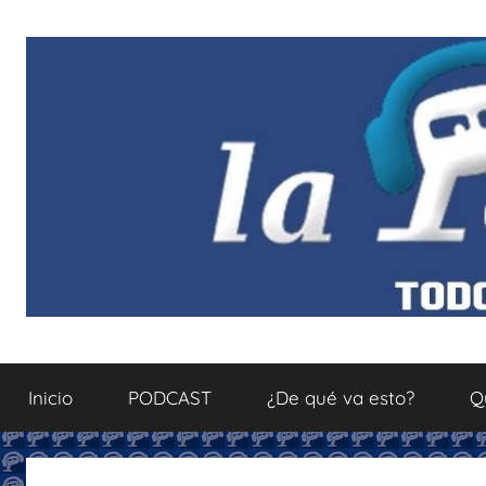
Saltar
al
contenido
La
Todo
sobre
Inicio
PODCAST
¿De qué va esto?
Q
el
Podcastfera
mundo
del
podcasting