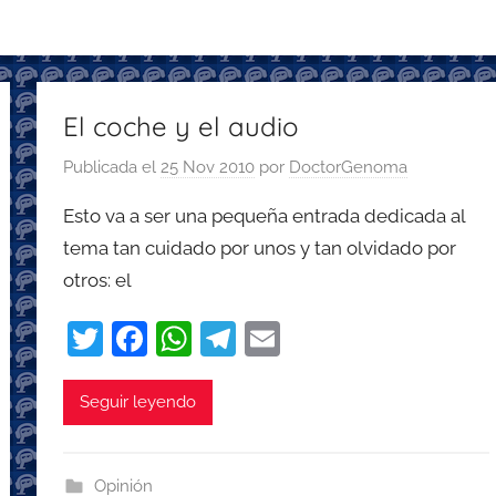
El coche y el audio
Publicada el
25 Nov 2010
por
DoctorGenoma
Esto va a ser una pequeña entrada dedicada al
tema tan cuidado por unos y tan olvidado por
otros: el
T
F
W
T
E
w
a
h
el
m
itt
c
at
e
ai
Seguir leyendo
er
e
s
gr
l
b
A
a
Opinión