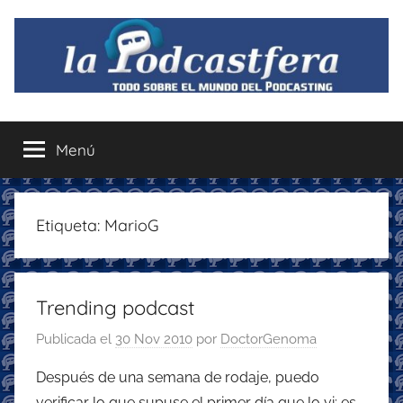
Saltar
al
contenido
La
Todo
sobre
Menú
Podcastfera
el
mundo
del
podcasting
Etiqueta:
MarioG
con
recomendaciones
para
Trending podcast
disfrutar
de
Publicada el
30 Nov 2010
por
DoctorGenoma
la
podcastfera
Después de una semana de rodaje, puedo
verificar lo que supuse el primer día que lo vi: es