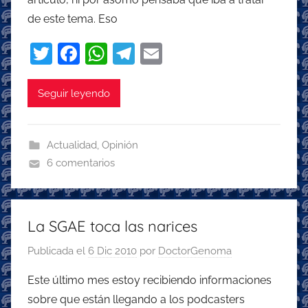
de este tema. Eso
T
F
W
T
E
w
a
h
el
m
itt
c
at
e
ai
Seguir leyendo
er
e
s
gr
l
b
A
a
Actualidad
,
Opinión
o
p
m
6 comentarios
o
p
k
La SGAE toca las narices
Publicada el
6 Dic 2010
por
DoctorGenoma
Este último mes estoy recibiendo informaciones
sobre que están llegando a los podcasters