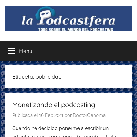
Saltar
al
contenido
La
Todo
sobre
Menú
Podcastfera
el
mundo
del
podcasting
Etiqueta:
publicidad
con
recomendaciones
para
Monetizando el podcasting
disfrutar
de
Publicada el
16 Feb 2011
por
DoctorGenoma
la
podcastfera
Cuando he decidido ponerme a escribir un
artículo, ni por asomo pensaba que iba a tratar