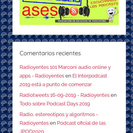
Comentarios recientes
Radioyentes 101 Marconi audio online y
apps - Radioyentes
en
El Interpodcast
2019 está a punto de comenzar
Radiotweets 16-09-2019 - Radioyentes
en
Todo sobre Podcast Days 2019
Radio, estereotipos y algoritmos -
Radioyentes
en
Podcast oficial de las
JPOD2020