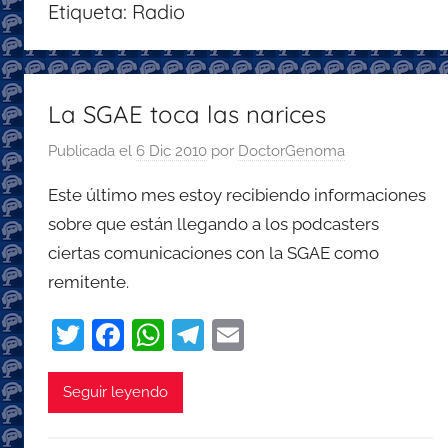
Etiqueta:
Radio
con
recomendaciones
para
disfrutar
La SGAE toca las narices
de
Publicada el
6 Dic 2010
por
DoctorGenoma
la
podcastfera
Este último mes estoy recibiendo informaciones
sobre que están llegando a los podcasters
ciertas comunicaciones con la SGAE como
remitente.
T
F
W
T
E
w
a
h
el
m
itt
c
at
e
ai
Seguir leyendo
er
e
s
gr
l