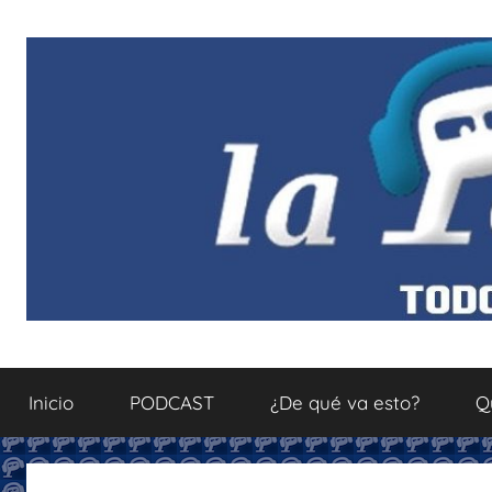
Saltar
al
contenido
La
Todo
sobre
Inicio
PODCAST
¿De qué va esto?
Q
el
Podcastfera
mundo
del
podcasting