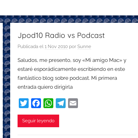
Jpod10 Radio vs Podcast
Publicada el
1 Nov 2010
por
Sunne
Saludos, me presento, soy «Mi amigo Mac» y
estaré esporádicamente escribiendo en este
fantástico blog sobre podcast. Mi primera
entrada quiero dirigirla
T
F
W
T
E
w
a
h
el
m
itt
c
at
e
ai
Seguir leyendo
er
e
s
gr
l