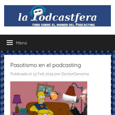
Saltar
al
contenido
La
Todo
sobre
Menú
Podcastfera
el
mundo
del
podcasting
Pasotismo en el podcasting
con
Publicada el
13 Feb 2014
por
DoctorGenoma
recomendaciones
para
disfrutar
de
la
podcastfera