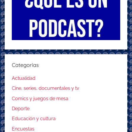
Categorías
Actualidad
Cine, series, documentales y tv
Comics y juegos de mesa
Deporte
Educación y cultura
Encuestas