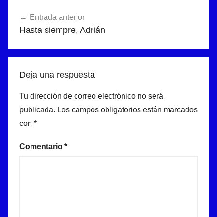
b
A
a
Navegación
o
p
m
Entrada anterior
de
Hasta siempre, Adrián
o
p
entradas
k
Deja una respuesta
Tu dirección de correo electrónico no será
publicada.
Los campos obligatorios están marcados
con
*
Comentario
*