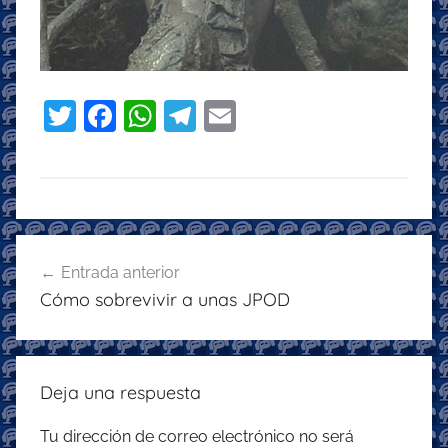
T
F
W
T
E
w
a
h
el
m
itt
c
at
e
ai
er
e
s
gr
l
b
A
a
Navegación
o
p
m
Entrada anterior
de
Cómo sobrevivir a unas JPOD
o
p
entradas
k
Deja una respuesta
Tu dirección de correo electrónico no será