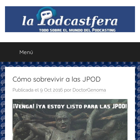
Saltar
al
contenido
La
Todo
sobre
Menú
Podcastfera
el
mundo
del
podcasting
Cómo sobrevivir a las JPOD
con
Publicada el
9 Oct 2016
por
DoctorGenoma
recomendaciones
para
disfrutar
de
la
podcastfera