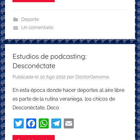
er
e
s
gr
l
b
A
a
Deporte
o
p
m
Un comentario
o
p
k
Estudios de podcasting:
Desconéctate
Publicada el
10 Ago 2012
por
DoctorGenoma
En esta época donde hacer deportes al aire libre
es parte de la rutina veraniega, los chicos de
Desconéctate, Deco
T
F
W
T
E
w
a
h
el
m