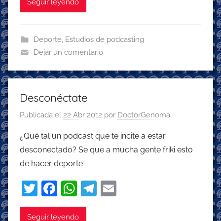
itt
c
at
e
ai
Seguir leyendo
er
e
s
gr
l
b
A
a
Deporte
,
Estudios de podcasting
o
p
m
Dejar un comentario
o
p
k
Desconéctate
Publicada el
22 Abr 2012
por
DoctorGenoma
¿Qué tal un podcast que te incite a estar
desconectado? Se que a mucha gente friki esto
de hacer deporte
T
F
W
T
E
w
a
h
el
m
itt
c
at
e
ai
Seguir leyendo