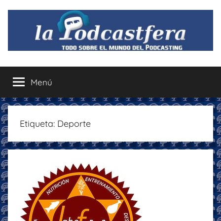
Saltar
al
contenido
La
Todo
sobre
Menú
Podcastfera
el
mundo
del
podcasting
Etiqueta:
Deporte
con
recomendaciones
para
disfrutar
de
la
podcastfera