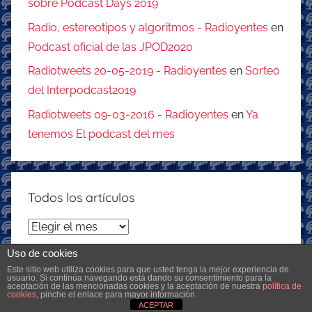
sobre Podcast Days 2019
Radio, estereotipos y algoritmos - Radioyentes
en
Podcast oficial de las JPOD2020
Radiotweets 20-05-2019 - Radioyentes
en
Sorteo
del Interpodcast2019
Radiotweets 09-03-2016 - Radioyentes
en
Ya
tenemos El podcast del mes
Todos los artículos
Todos
los
Uso de cookies
artículos
Este sitio web utiliza cookies para que usted tenga la mejor experiencia de
usuario. Si continúa navegando está dando su consentimiento para la
aceptación de las mencionadas cookies y la aceptación de nuestra
política de
Tema para WordPress: Donovan de ThemeZee.
cookies
, pinche el enlace para mayor información.
ACEPTAR