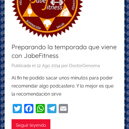
Preparando la temporada que viene
con JabeFitness
Publicada el
12 Ago 2014
por
DoctorGenoma
Al fin he podido sacar unos minutos para poder
recomendar algo podcastero. Y lo mejor es que
la recomendación sirve
T
F
W
T
E
w
a
h
el
m
itt
c
at
e
ai
Seguir leyendo