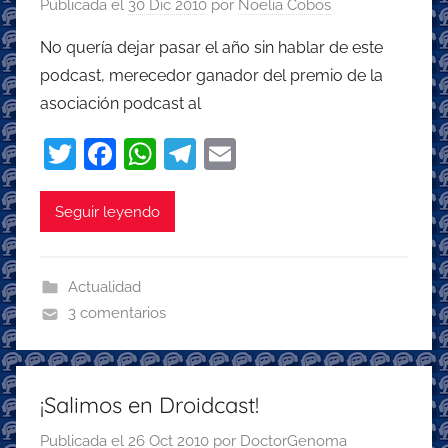
Publicada el
30 Dic 2010
por
Noelia Cobos
No quería dejar pasar el año sin hablar de este
podcast, merecedor ganador del premio de la
asociación podcast al
T
F
W
T
E
w
a
h
el
m
itt
c
at
e
ai
Seguir leyendo
er
e
s
gr
l
b
A
a
Actualidad
o
p
m
3 comentarios
o
p
k
¡Salimos en Droidcast!
Publicada el
26 Oct 2010
por
DoctorGenoma