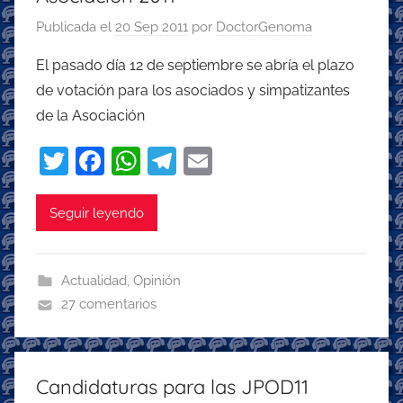
Publicada el
20 Sep 2011
por
DoctorGenoma
El pasado día 12 de septiembre se abría el plazo
de votación para los asociados y simpatizantes
de la Asociación
T
F
W
T
E
w
a
h
el
m
itt
c
at
e
ai
Seguir leyendo
er
e
s
gr
l
b
A
a
Actualidad
,
Opinión
o
p
m
27 comentarios
o
p
k
Candidaturas para las JPOD11