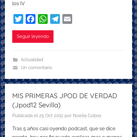
los IV
T
F
W
T
E
w
a
h
el
m
itt
c
at
e
ai
Seguir leyendo
er
e
s
gr
l
b
A
a
Actualidad
o
p
m
Un comentario
o
p
k
MIS PRIMERAS JPOD DE VERDAD
(Jpod12 Sevilla)
Publicada el
25 Oct 2012
por
Noelia Cobos
Tras 5 años casi oyendo podcast, que se dice