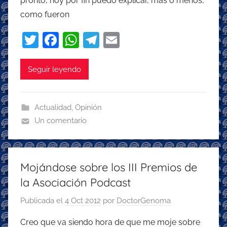
pronto, hoy por fin puedo explicar, mas o menos,
como fueron
T
F
W
T
E
w
a
h
el
m
itt
c
at
e
ai
Seguir leyendo
er
e
s
gr
l
b
A
a
Actualidad
,
Opinión
o
p
m
Un comentario
o
p
k
Mojándose sobre los III Premios de
la Asociación Podcast
Publicada el
4 Oct 2012
por
DoctorGenoma
Creo que va siendo hora de que me moje sobre