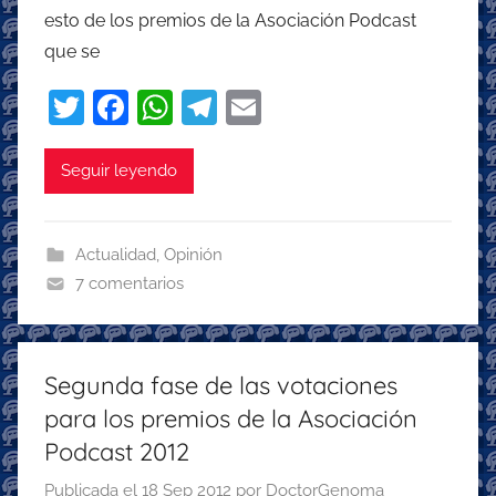
esto de los premios de la Asociación Podcast
que se
T
F
W
T
E
w
a
h
el
m
itt
c
at
e
ai
Seguir leyendo
er
e
s
gr
l
b
A
a
Actualidad
,
Opinión
o
p
m
7 comentarios
o
p
k
Segunda fase de las votaciones
para los premios de la Asociación
Podcast 2012
Publicada el
18 Sep 2012
por
DoctorGenoma