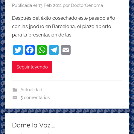
Publicada el
13 Feb 2011
por
DoctorGenoma
Después del éxito cosechado este pasado año
con las jpod10 en Barcelona, el plazo abierto
para la presentación de las
T
F
W
T
E
w
a
h
el
m
itt
c
at
e
ai
Seguir leyendo
er
e
s
gr
l
b
A
a
Actualidad
o
p
m
5 comentarios
o
p
k
Dame la Voz….