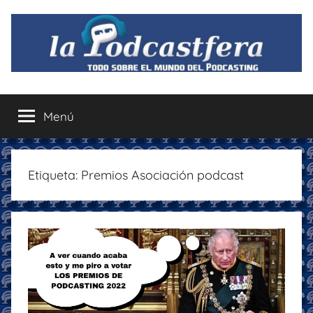
Saltar
al
contenido
La
Todo
sobre
Menú
Podcastfera
el
mundo
del
podcasting
Etiqueta:
Premios Asociación podcast
con
recomendaciones
para
disfrutar
de
la
podcastfera