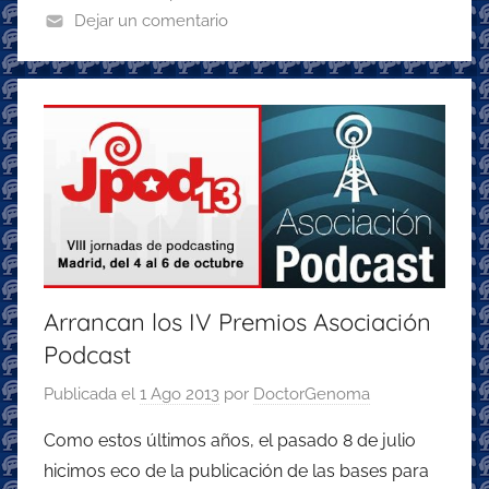
o
p
m
Dejar un comentario
o
p
k
Arrancan los IV Premios Asociación
Podcast
Publicada el
1 Ago 2013
por
DoctorGenoma
Como estos últimos años, el pasado 8 de julio
hicimos eco de la publicación de las bases para