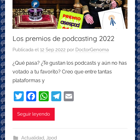
Los premios de podcasting 2022
Publicada el
12 Sep 2022
por
DoctorGenoma
¿Qué pasa? ¿Te gustan los podcasts y aún no has
votado a tu favorito? Creo que entre tantas
plataformas y
T
F
W
T
E
w
a
h
el
m
itt
c
at
e
ai
Seguir leyendo
er
e
s
gr
l
b
A
a
Actualidad
,
Jpod