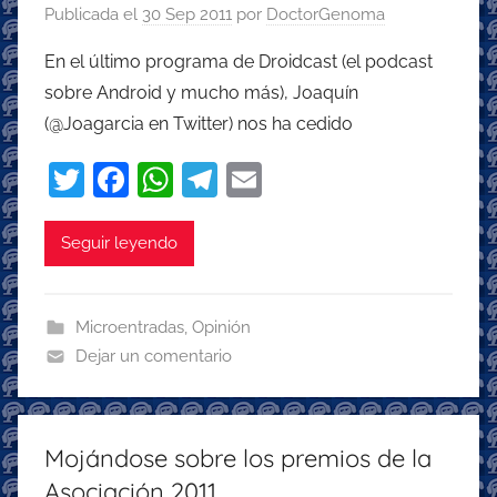
Publicada el
30 Sep 2011
por
DoctorGenoma
En el último programa de Droidcast (el podcast
sobre Android y mucho más), Joaquín
(@Joagarcia en Twitter) nos ha cedido
T
F
W
T
E
w
a
h
el
m
itt
c
at
e
ai
Seguir leyendo
er
e
s
gr
l
b
A
a
Microentradas
,
Opinión
o
p
m
Dejar un comentario
o
p
k
Mojándose sobre los premios de la
Asociación 2011