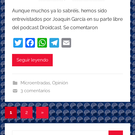
Aunque muchos ya lo sabréis, hemos sido
entrevistados por Joaquín García en su parte libre
del podcast Droidcast. Se comentaron
T
F
W
T
E
w
a
h
el
m
itt
c
at
e
ai
Seguir leyendo
er
e
s
gr
l
b
A
a
Microentradas
,
Opinión
o
p
m
3 comentarios
o
p
k
Paginación
Entradas
1
2
»
siguientes
de
entradas
Buscar: