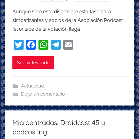
Aunque sólo está disponible esta fase para
simpatizantes y socios de la Asociación Podcast
(el enlace de la votación llega
T
F
W
T
E
w
a
h
el
m
itt
c
at
e
ai
Seguir leyendo
er
e
s
gr
l
b
A
a
Actualidad
o
p
m
Dejar un comentario
o
p
k
Microentradas: Droidcast 45 y
podcasting